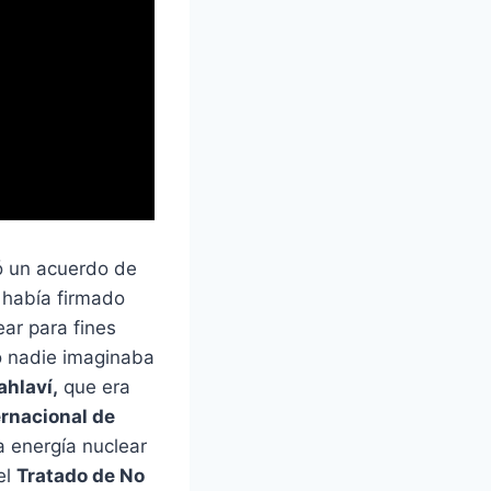
ó un acuerdo de
había firmado
ear para fines
to nadie imaginaba
hlaví,
que era
rnacional de
a energía nuclear
el
Tratado de No