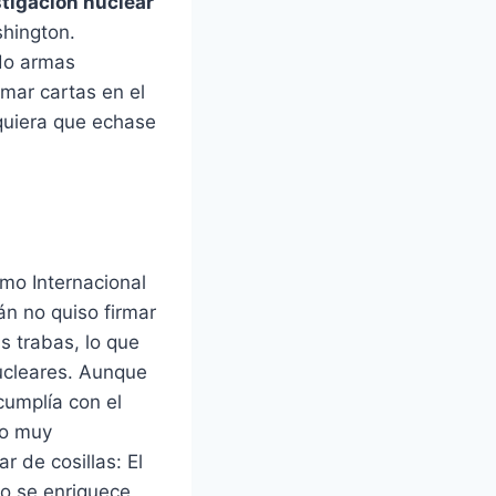
stigación nuclear
hington.
do armas
omar cartas en el
quiera que echase
smo Internacional
rán no quiso firmar
s trabas, lo que
ucleares. Aunque
cumplía con el
io muy
 de cosillas: El
do se enriquece,