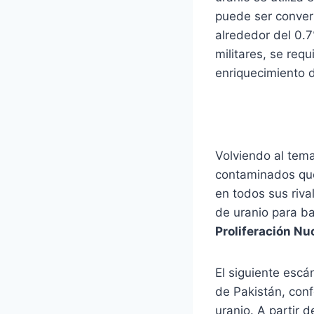
puede ser convert
alrededor del 0.7
militares, se req
enriquecimiento d
Volviendo al tema
contaminados que
en todos sus riva
de uranio para ba
Proliferación Nu
El siguiente esc
de Pakistán, con
uranio. A partir d