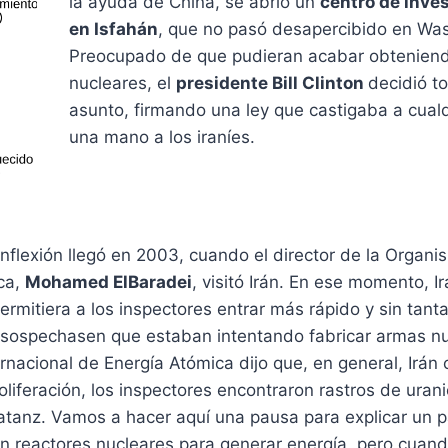
la ayuda de China, se abrió un
centro de inve
en Isfahán
, que no pasó desapercibido en Was
Preocupado de que pudieran acabar obtenien
nucleares, el
presidente Bill Clinton
decidió t
asunto, firmando una ley que castigaba a cual
una mano a los iraníes.
inflexión llegó en 2003, cuando el director de la Organi
ca,
Mohamed ElBaradei
, visitó Irán. En ese momento, I
rmitiera a los inspectores entrar más rápido y sin tanta
sospechasen que estaban intentando fabricar armas n
rnacional de Energía Atómica dijo que, en general, Irán 
liferación, los inspectores encontraron rastros de uran
tanz. Vamos a hacer aquí una pausa para explicar un par
 en reactores nucleares para generar energía, pero cuan