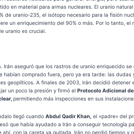
ido en material para armas nucleares. El uranio natural
% de uranio-235, el isótopo necesario para la fisión nucl
uiere un enriquecimiento del 90% o más. Por lo tanto, el 
e uranio es crucial.
. Irán aseguró que los rastros de uranio enriquecido se
 habían comprado fuera, pero ya era tarde: las dudas 
les geoplíticos. A finales de 2003, Irán decidió detener 
jar un poco la presión y firmó el
Protocolo Adicional de
clear,
permitiendo más inspecciones en sus instalacione
ándalo llegó cuando
Abdul Qadir Khan,
el «padre» del p
fesó que había ayudado a Irán a conseguir tecnología p
e ahí, con la careta ya quitada, Irán no perdió tiempo y 