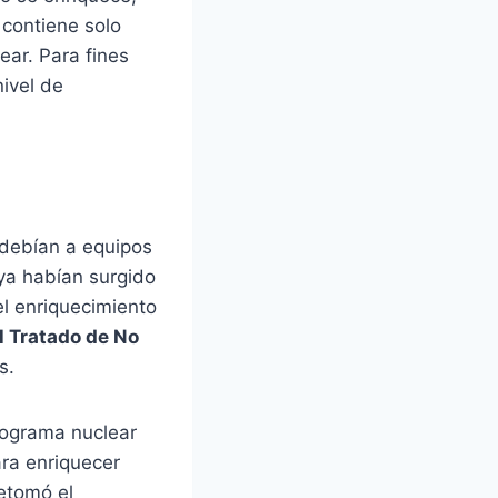
 contiene solo
ear. Para fines
nivel de
 debían a equipos
ya habían surgido
el enriquecimiento
l Tratado de No
s.
rograma nuclear
ara enriquecer
retomó el