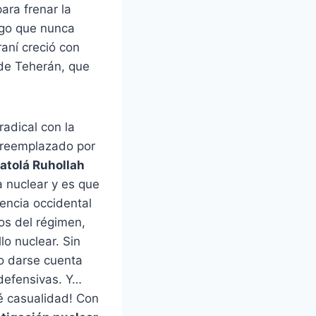
ara frenar la
lgo que nunca
aní creció con
 de Teherán, que
 radical con la
 reemplazado por
atolá Ruhollah
a nuclear y es que
uencia occidental
ños del régimen,
lo nuclear. Sin
zo darse cuenta
defensivas. Y…
é casualidad! Con