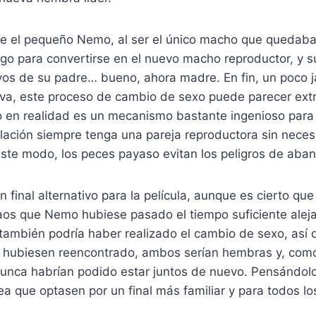
que el pequeño Nemo, al ser el único macho que quedaba
o para convertirse en el nuevo macho reproductor, y su
vos de su padre… bueno, ahora madre. En fin, un poco 
iva, este proceso de cambio de sexo puede parecer ext
o en realidad es un mecanismo bastante ingenioso para
ación siempre tenga una pareja reproductora sin neces
 este modo, los peces payaso evitan los peligros de aba
 final alternativo para la película, aunque es cierto que
aos que Nemo hubiese pasado el tiempo suficiente alej
también podría haber realizado el cambio de sexo, así
 hubiesen reencontrado, ambos serían hembras y, com
nunca habrían podido estar juntos de nuevo. Pensándolo
a que optasen por un final más familiar y para todos lo