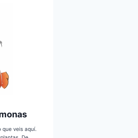
némonas
 que veis aquí.
 plantas. De