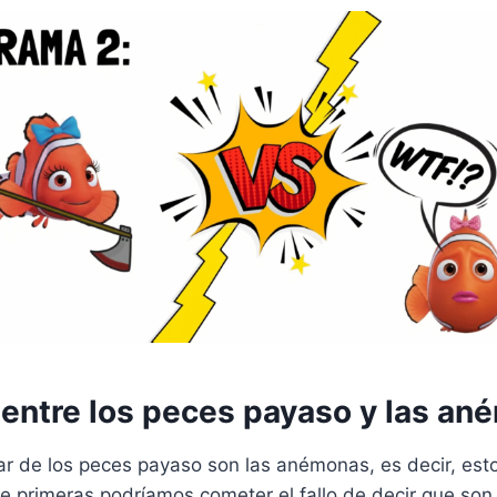
 entre los peces payaso y las a
gar de los peces payaso son las anémonas, es decir, esto
e primeras podríamos cometer el fallo de decir que son