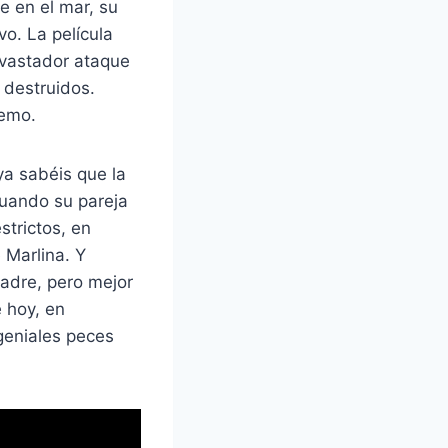
 en el mar, su
vo. La película
evastador ataque
 destruidos.
Nemo.
ya sabéis que la
cuando su pareja
strictos, en
Marlina. Y
padre, pero mejor
 hoy, en
geniales peces