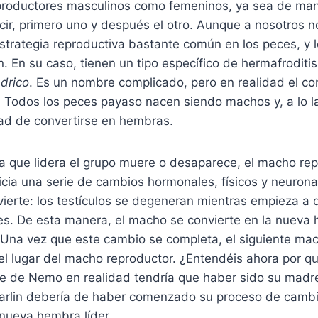
productores masculinos como femeninos, ya sea de man
cir, primero uno y después el otro. Aunque a nosotros 
estrategia reproductiva bastante común en los peces, y
an. En su caso, tienen un tipo específico de hermafrodit
drico
. Es un nombre complicado, pero en realidad el c
. Todos los peces payaso nacen siendo machos y, a lo l
dad de convertirse en hembras.
 que lidera el grupo muere o desaparece, el macho rep
icia una serie de cambios hormonales, físicos y neurona
vierte: los testículos se degeneran mientras empieza a d
les. De esta manera, el macho se convierte en la nueva
o. Una vez que este cambio se completa, el siguiente m
el lugar del macho reproductor. ¿Entendéis ahora por 
re de Nemo en realidad tendría que haber sido su mad
rlin debería de haber comenzado su proceso de cambi
 nueva hembra líder.