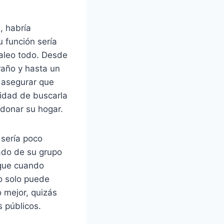
, habría
 función sería
jaleo todo. Desde
raño y hasta un
 asegurar que
idad de buscarla
ndonar su hogar.
 sería poco
ado de su grupo
 que cuando
o solo puede
 mejor, quizás
s públicos.