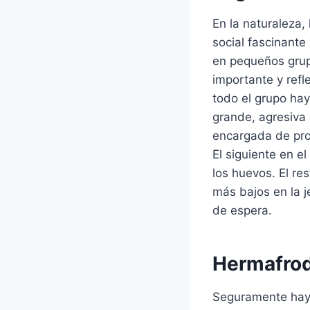
En la naturaleza,
social fascinante
en pequeños grup
importante y refl
todo el grupo ha
grande, agresiva y
encargada de prot
El siguiente en 
los huevos. El r
más bajos en la j
de espera.
Hermafrod
Seguramente hayá