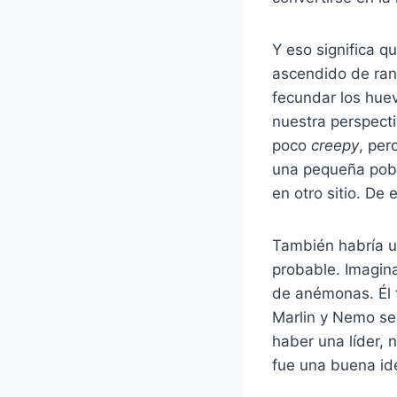
Y eso significa 
ascendido de rang
fecundar los hue
nuestra perspect
poco
creepy
, per
una pequeña pobl
en otro sitio. De
También habría un
probable. Imagin
de anémonas. Él 
Marlin y Nemo se
haber una líder, 
fue una buena ide