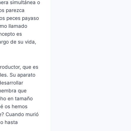
era simultánea o
nos parezca
 los peces payaso
ismo llamado
oncepto es
argo de su vida,
roductor, que es
les. Su aparato
esarrollar
 hembra que
acho en tamaño
qué os hemos
re? Cuando murió
o hasta