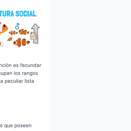
nción es fecundar
cupan los rangos
 peculiar lista
uos que poseen