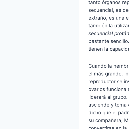
tanto órganos re
secuencial, es de
extraño, es una 
también la utiliz
secuencial protán
bastante sencillo
tienen la capaci
Cuando la hembra
el más grande, in
reproductor se in
ovarios funciona
liderará al grup
asciende y toma 
dicho que el pad
su compañera, Ma
convertirse en la