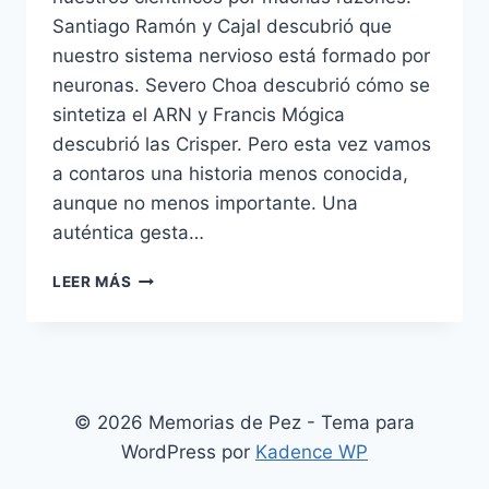
Santiago Ramón y Cajal descubrió que
nuestro sistema nervioso está formado por
neuronas. Severo Choa descubrió cómo se
sintetiza el ARN y Francis Mógica
descubrió las Crisper. Pero esta vez vamos
a contaros una historia menos conocida,
aunque no menos importante. Una
auténtica gesta…
LA
LEER MÁS
EXPEDICIÓN
BALMIS:
EL
ÉPICO
VIAJE
DE
© 2026 Memorias de Pez - Tema para
LA
WordPress por
Kadence WP
PRIMERA
VACUNA