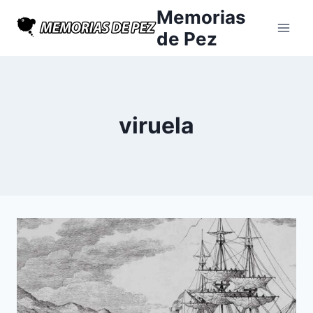
Saltar
Memorias
al
de Pez
contenido
viruela