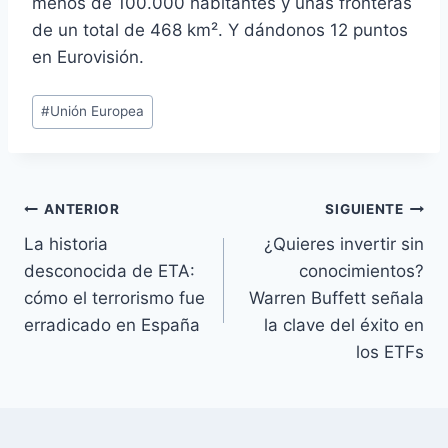
menos de 100.000 habitantes y unas fronteras
de un total de 468 km². Y dándonos 12 puntos
en Eurovisión.
Etiquetas
#
Unión Europea
de
la
entrada:
Navegación
ANTERIOR
SIGUIENTE
La historia
¿Quieres invertir sin
de
desconocida de ETA:
conocimientos?
entradas
cómo el terrorismo fue
Warren Buffett señala
erradicado en España
la clave del éxito en
los ETFs