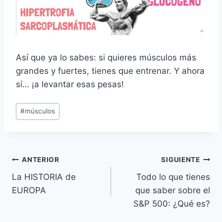
Así que ya lo sabes: si quieres músculos más
grandes y fuertes, tienes que entrenar. Y ahora
sí… ¡a levantar esas pesas!
Etiquetas
#
músculos
de
la
entrada:
Navegación
ANTERIOR
SIGUIENTE
La HISTORIA de
Todo lo que tienes
de
EUROPA
que saber sobre el
entradas
S&P 500: ¿Qué es?