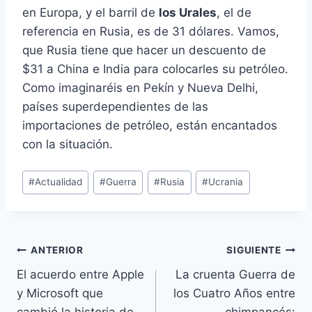
en Europa, y el barril de
los Urales
, el de
referencia en Rusia, es de 31 dólares. Vamos,
que Rusia tiene que hacer un descuento de
$31 a China e India para colocarles su petróleo.
Como imaginaréis en Pekín y Nueva Delhi,
países superdependientes de las
importaciones de petróleo, están encantados
con la situación.
Etiquetas
#
Actualidad
#
Guerra
#
Rusia
#
Ucrania
de
la
entrada:
Navegación
ANTERIOR
SIGUIENTE
El acuerdo entre Apple
La cruenta Guerra de
de
y Microsoft que
los Cuatro Años entre
cambió la historia de
chimpancés: