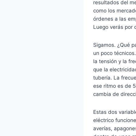
resultados del me
como los mercado
órdenes a las em
Luego verás por 
Sigamos. ¿Qué pa
un poco técnicos
la tensión y la f
que la electricid
tubería. La frecu
ese ritmo es de 5
cambia de direcc
Estas dos variabl
eléctrico funcio
averías, apagone