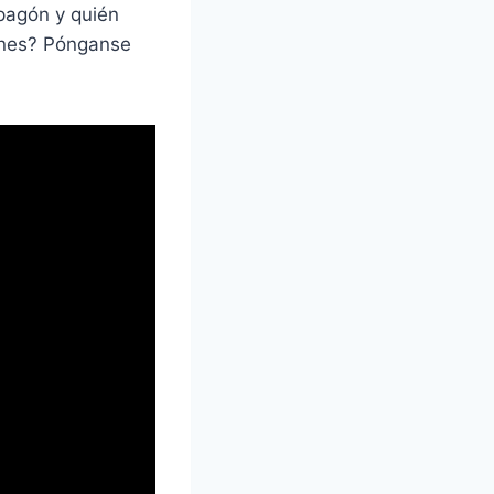
pagón y quién
ones? Pónganse