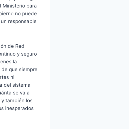
 Ministerio para
obierno no puede
n un responsable
ción de Red
ontinuo y seguro
ienes la
a de que siempre
rtes ni
ia del sistema
uánta se va a
o y también los
os inesperados