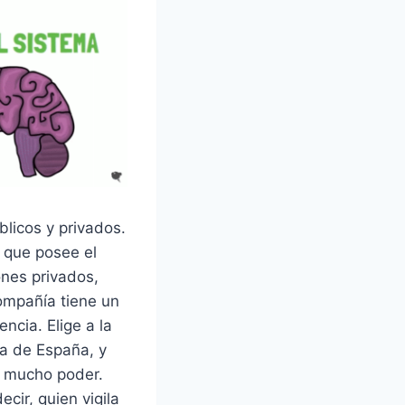
blicos y privados.
o que posee el
ones privados,
ompañía tiene un
encia. Elige a la
ca de España, y
e mucho poder.
cir, quien vigila