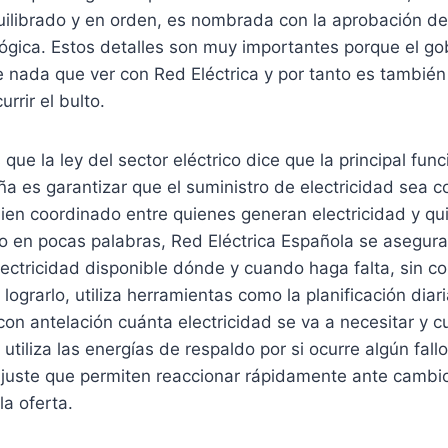
ilibrado y en orden, es nombrada con la aprobación del
lógica. Estos detalles son muy importantes porque el g
e nada que ver con Red Eléctrica y por tanto es tambié
rrir el bulto.
 que la ley del sector eléctrico dice que la principal fun
ña es garantizar que el suministro de electricidad sea c
ien coordinado entre quienes generan electricidad y qu
ho en pocas palabras, Red Eléctrica Española se asegur
lectricidad disponible dónde y cuando haga falta, sin co
lograrlo, utiliza herramientas como la planificación diar
 con antelación cuánta electricidad se va a necesitar y c
utiliza las energías de respaldo por si ocurre algún fall
uste que permiten reaccionar rápidamente ante cambi
a oferta.