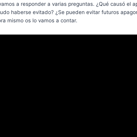
 vamos a responder a varias preguntas. ¿Qué causó el a
¿Pudo haberse evitado? ¿Se pueden evitar futuros apag
a mismo os lo vamos a contar.