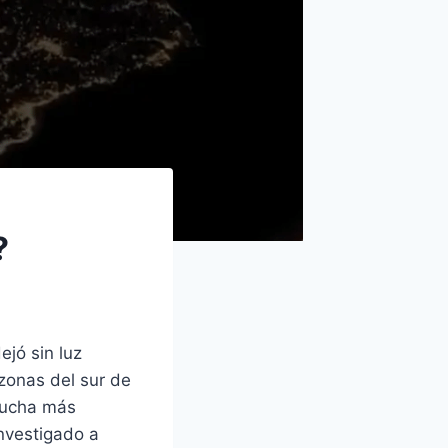
?
jó sin luz
zonas del sur de
mucha más
nvestigado a