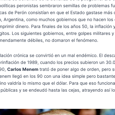
olíticas peronistas sembraron semillas de problemas fu
icas de Perón consistían en que el Estado gastase más 
ro, Argentina, como muchos gobiernos que no hacen los
mprimir dinero. Para finales de los años 50, la inflación
ígitos. Los siguientes gobiernos, entre golpes militares 
emendamente débiles, no domaron el fenómeno.
nflación crónica se convirtió en un mal endémico. El desc
erinflación de 1989, cuando los precios subieron un 30
 90,
Carlos Menem
trató de poner algo de orden, pero 
Menem llegó en los 90 con una idea simple pero bastant
no valdría lo mismo que el dólar. Para que eso funciona
públicas y se endeudó hasta las cejas, atrayendo así l