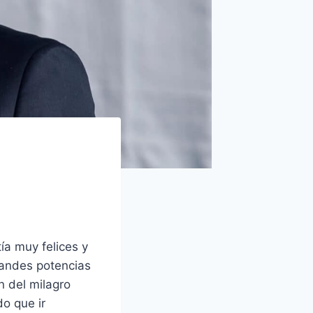
ía muy felices y
randes potencias
n del milagro
do que ir