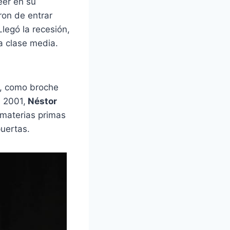
reer en su
ron de entrar
legó la recesión,
la clase media.
y, como broche
e 2001,
Néstor
 materias primas
puertas.