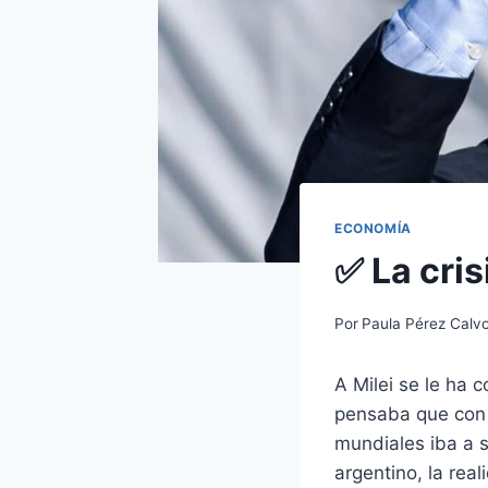
ECONOMÍA
✅ La cris
Por
Paula Pérez Calv
A Milei se le ha 
pensaba que con s
mundiales iba a 
argentino, la real