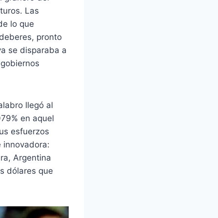
turos. Las
de lo que
 deberes, pronto
 ya se disparaba a
y gobiernos
alabro llegó al
.079% en aquel
sus esfuerzos
e innovadora:
ra, Argentina
os dólares que