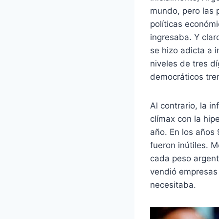
mundo, pero las p
políticas económ
ingresaba. Y cla
se hizo adicta a i
niveles de tres d
democráticos tr
Al contrario, la i
clímax con la hip
año. En los años
fueron inútiles. 
cada peso argenti
vendió empresas 
necesitaba.