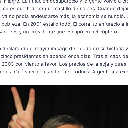
n milagro. La inflación desapareció y la gente volvió a c
ema es que todo era un castillo de naipes. Cuando deja
ís ya no podía endeudarse más, la economía se hundió. L
 pobreza. En 2001 estalló todo. El corralito enfureció a 
saqueos y un presidente que escapó en helicóptero.
ó declarando el mayor impago de deuda de su historia 
 cinco presidentes en apenas once días. Tras el caos d
 2003 con viento a favor. Los precios de la soja y otras
ubes. Qué suerte: justo lo que producía Argentina a ex