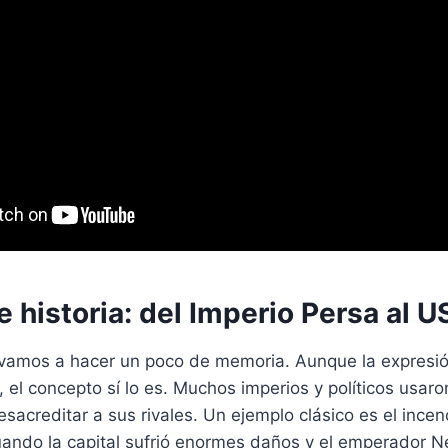
 historia: del Imperio Persa al 
vamos a hacer un poco de memoria. Aunque la expresió
, el concepto sí lo es. Muchos imperios y políticos usaro
esacreditar a sus rivales. Un ejemplo clásico es el inc
uando la capital sufrió enormes daños y el emperador N