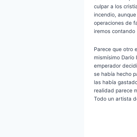
culpar a los cris
incendio, aunque
operaciones de fa
iremos contando 
Parece que otro e
mismísimo Darío I 
emperador decidi
se había hecho pa
las había gastado
realidad parece m
Todo un artista d