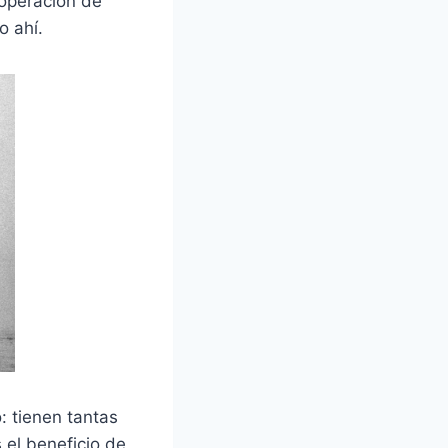
operación de
o ahí.
: tienen tantas
el beneficio de