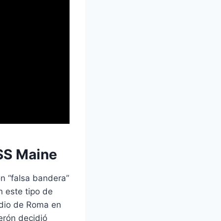
USS Maine
n “falsa bandera”
n este tipo de
endio de Roma en
erón decidió