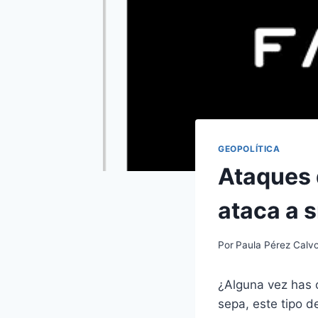
GEOPOLÍTICA
Ataques 
ataca a 
Por
Paula Pérez Calv
¿Alguna vez has o
sepa, este tipo 