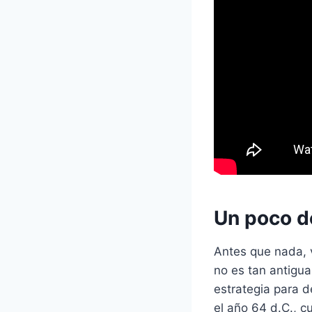
Un poco de
Antes que nada, 
no es tan antigua
estrategia para d
el año 64 d.C., c