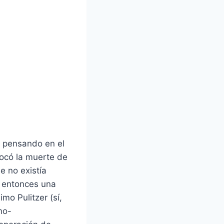
n pensando en el
vocó la muerte de
e no existía
ó entonces una
mo Pulitzer (sí,
no-