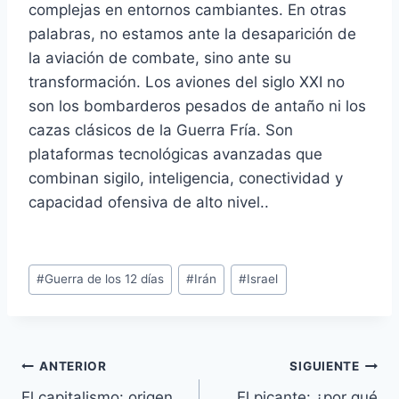
complejas en entornos cambiantes. En otras
palabras, no estamos ante la desaparición de
la aviación de combate, sino ante su
transformación. Los aviones del siglo XXI no
son los bombarderos pesados de antaño ni los
cazas clásicos de la Guerra Fría. Son
plataformas tecnológicas avanzadas que
combinan sigilo, inteligencia, conectividad y
capacidad ofensiva de alto nivel..
Etiquetas
#
Guerra de los 12 días
#
Irán
#
Israel
de
la
entrada:
Navegación
ANTERIOR
SIGUIENTE
El capitalismo: origen,
El picante: ¿por qué