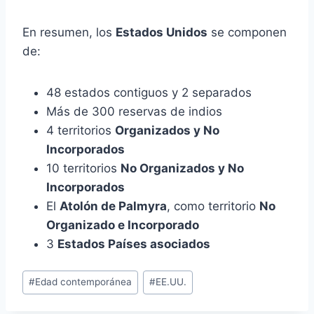
En resumen, los
Estados Unidos
se componen
de:
48 estados contiguos y 2 separados
Más de 300 reservas de indios
4 territorios
Organizados y No
Incorporados
10 territorios
No Organizados y No
Incorporados
El
Atolón de Palmyra
, como territorio
No
Organizado e Incorporado
3
Estados Países asociados
Etiquetas
#
Edad contemporánea
#
EE.UU.
de
la