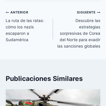
entrada:
Navegación
ANTERIOR
SIGUIENTE
La ruta de las ratas:
Descubre las
de
cómo los nazis
estrategias
entradas
escaparon a
sorpresivas de Corea
Sudamérica
del Norte para evadir
las sanciones globales
Publicaciones Similares