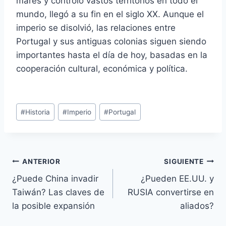
mares y controló vastos territorios en todo el
mundo, llegó a su fin en el siglo XX. Aunque el
imperio se disolvió, las relaciones entre
Portugal y sus antiguas colonias siguen siendo
importantes hasta el día de hoy, basadas en la
cooperación cultural, económica y política.
Etiquetas
#
Historia
#
Imperio
#
Portugal
de
la
entrada:
Navegación
ANTERIOR
SIGUIENTE
¿Puede China invadir
¿Pueden EE.UU. y
de
Taiwán? Las claves de
RUSIA convertirse en
entradas
la posible expansión
aliados?