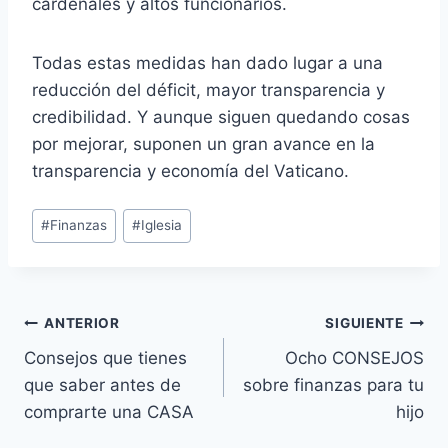
cardenales y altos funcionarios.
Todas estas medidas han dado lugar a una
reducción del déficit, mayor transparencia y
credibilidad. Y aunque siguen quedando cosas
por mejorar, suponen un gran avance en la
transparencia y economía del Vaticano.
Etiquetas
#
Finanzas
#
Iglesia
de
la
entrada:
Navegación
ANTERIOR
SIGUIENTE
Consejos que tienes
Ocho CONSEJOS
de
que saber antes de
sobre finanzas para tu
entradas
comprarte una CASA
hijo