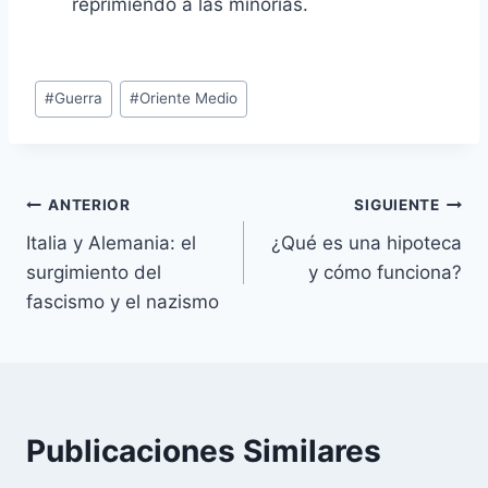
reprimiendo a las minorías.
Etiquetas
#
Guerra
#
Oriente Medio
de
la
entrada:
Navegación
ANTERIOR
SIGUIENTE
Italia y Alemania: el
¿Qué es una hipoteca
de
surgimiento del
y cómo funciona?
entradas
fascismo y el nazismo
Publicaciones Similares