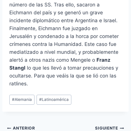
número de las SS. Tras ello, sacaron a
Eichmann del país y se generó un grave
incidente diplomático entre Argentina e Israel.
Finalmente, Eichmann fue juzgado en
Jerusalén y condenado a la horca por cometer
crímenes contra la Humanidad. Este caso fue
mediatizado a nivel mundial, y probablemente
alertó a otros nazis como Mengele o
Franz
Stangl
lo que les llevó a tomar precauciones y
ocultarse. Para que veáis la que se lió con las
ratlines.
Etiquetas
#
Alemania
#
Latinoamérica
de
la
entrada:
Navegación
ANTERIOR
SIGUIENTE