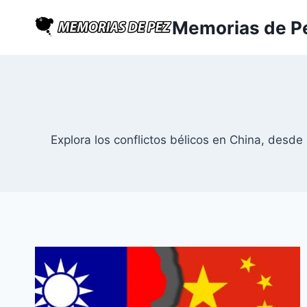
Saltar
Memorias de P
al
contenido
Explora los conflictos bélicos en China, desd