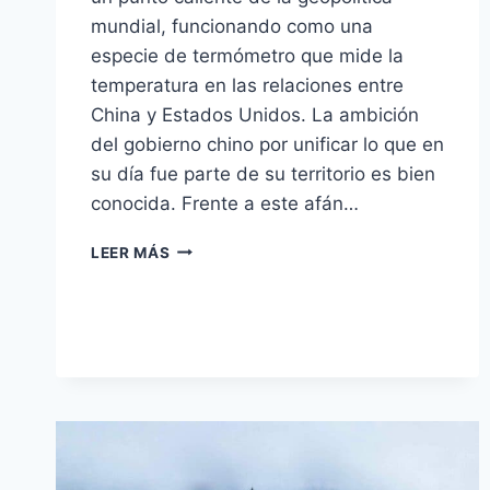
mundial, funcionando como una
especie de termómetro que mide la
temperatura en las relaciones entre
China y Estados Unidos. La ambición
del gobierno chino por unificar lo que en
su día fue parte de su territorio es bien
conocida. Frente a este afán…
¿PUEDE
LEER MÁS
CHINA
INVADIR
TAIWÁN?
LAS
CLAVES
DE
LA
POSIBLE
EXPANSIÓN