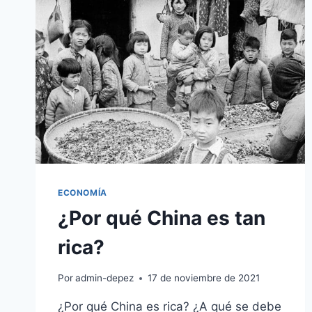
COMENZADO:
DESCUBRE
QUIÉN
LIDERA
LA
CARRERA
POR
EL
POLO
NORTE
ECONOMÍA
¿Por qué China es tan
rica?
Por
admin-depez
17 de noviembre de 2021
¿Por qué China es rica? ¿A qué se debe