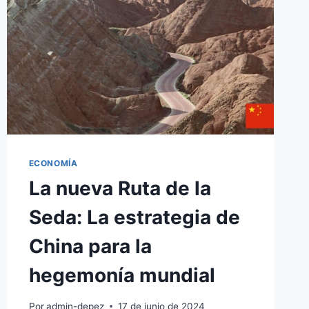
A
EE.UU.
ECONOMÍA
La nueva Ruta de la
Seda: La estrategia de
China para la
hegemonía mundial
Por
admin-depez
17 de junio de 2024