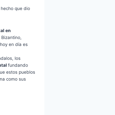
l hecho que dio
tal en
 Bizantino,
 hoy en día es
dalos, los
ntal
fundando
que estos pueblos
mana como sus