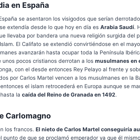
dia en España
 España se asentaron los visigodos que serían derrotad
 se extendía desde lo que hoy en día es
Arabia Saudí
. 
ue llevaba por bandera una nueva religión surgida del
 Islam. El Califato se extendió convirtiéndose en el mayo
manes avanzarán hasta ocupar toda la Península Ibérica
 unos pocos cristianos derrotan a los
musulmanes en e
onga, con el desde entonces Rey Pelayo al frente y sob
ados por Carlos Martel vencen a los musulmanes en la Ba
 entonces el islam retrocederá en Europa aunque se ma
 hasta la
caída del Reino de Granada en 1492
.
de Carlomagno
n los francos.
El nieto de Carlos Martel conseguiría 
l punto de que se proclamó emperador ya que él mismo