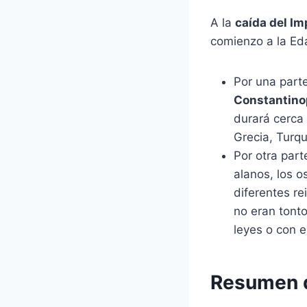
A la
caída del I
comienzo a la Ed
Por una part
Constantino
durará cerca
Grecia, Turqu
Por otra par
alanos, los o
diferentes r
no eran tont
leyes o con e
Resumen d