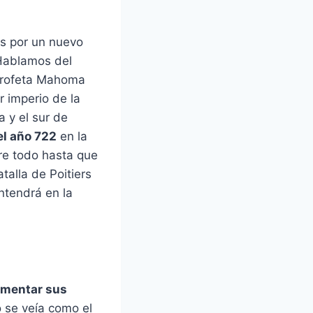
os por un nuevo
Hablamos del
 profeta Mahoma
r imperio de la
 y el sur de
l año 722
en la
re todo hasta que
talla de Poitiers
ntendrá en la
aumentar sus
 se veía como el