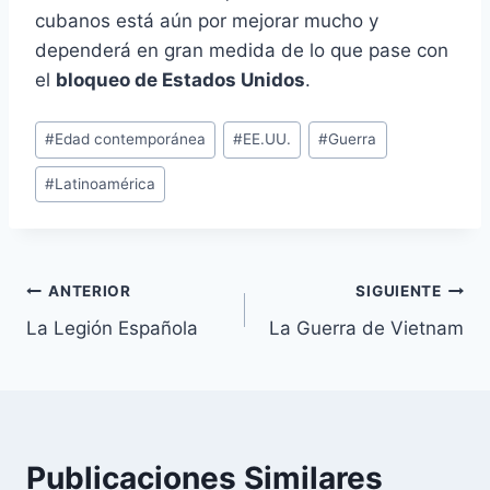
cubanos está aún por mejorar mucho y
dependerá en gran medida de lo que pase con
el
bloqueo de Estados Unidos
.
Etiquetas
#
Edad contemporánea
#
EE.UU.
#
Guerra
de
#
Latinoamérica
la
entrada:
Navegación
ANTERIOR
SIGUIENTE
La Legión Española
La Guerra de Vietnam
de
entradas
Publicaciones Similares