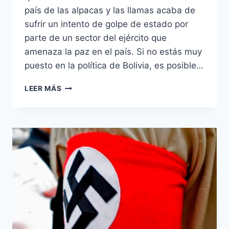
país de las alpacas y las llamas acaba de
sufrir un intento de golpe de estado por
parte de un sector del ejército que
amenaza la paz en el país. Si no estás muy
puesto en la política de Bolivia, es posible…
BOLIVIA
LEER MÁS
AL
BORDE
DEL
COLAPSO:
EL
IMPACTO
DEL
GOLPE
DE
ESTADO
Y
LA
LUCHA