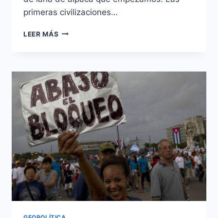
primeras civilizaciones…
PERÚ:
LEER MÁS
UNA
HISTORIA
DE
RIQUEZAS,
GUERRAS
Y
RESILIENCIA
DESDE
TIEMPOS
PRECOLOMBINOS
GEOPOLÍTICA