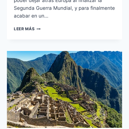
poder dejar atrás Europa al finalizar la
Segunda Guerra Mundial, y para finalmente
acabar en un…
LA
LEER MÁS
RUTA
DE
LAS
RATAS:
CÓMO
LOS
NAZIS
ESCAPARON
A
SUDAMÉRICA