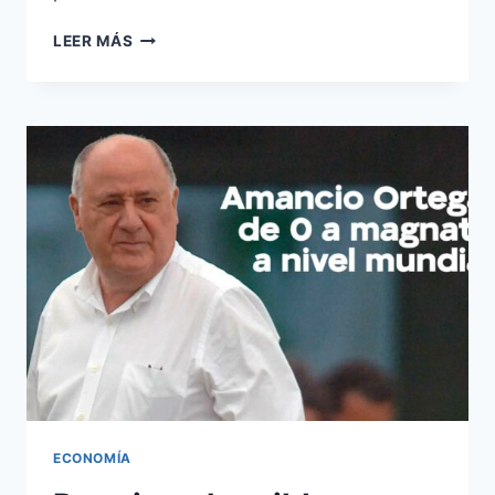
PERÚ:
LEER MÁS
UNA
HISTORIA
DE
RIQUEZAS,
GUERRAS
Y
RESILIENCIA
DESDE
TIEMPOS
PRECOLOMBINOS
ECONOMÍA