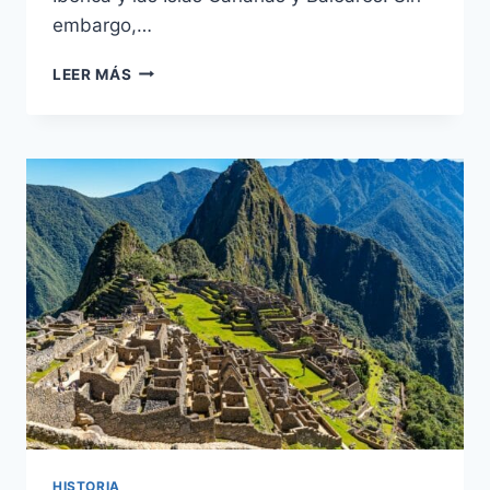
embargo,…
DESCUBRE
LEER MÁS
LOS
TERRITORIOS
OCULTOS
DE
ESPAÑA:
DESDE
ÁFRICA
HASTA
LA
ANTÁRTIDA
HISTORIA