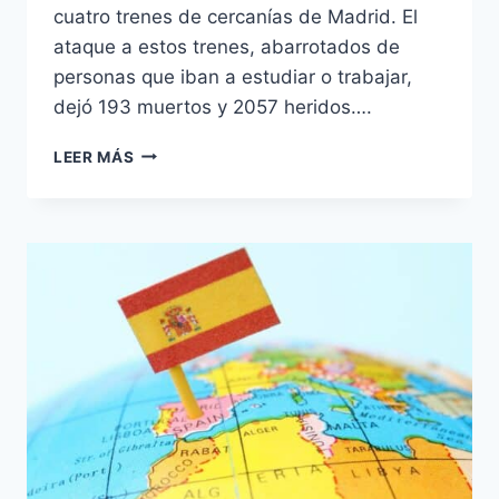
cuatro trenes de cercanías de Madrid. El
ataque a estos trenes, abarrotados de
personas que iban a estudiar o trabajar,
dejó 193 muertos y 2057 heridos….
EL
LEER MÁS
11-
M:
LA
VERDAD
DETRÁS
DEL
MAYOR
ATENTADO
EN
EUROPA