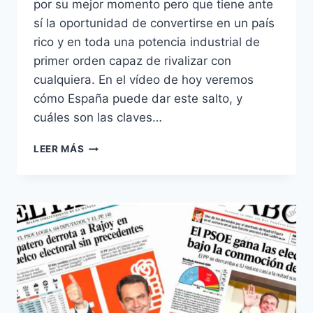
por su mejor momento pero que tiene ante
sí la oportunidad de convertirse en un país
rico y en toda una potencia industrial de
primer orden capaz de rivalizar con
cualquiera. En el vídeo de hoy veremos
cómo España puede dar este salto, y
cuáles son las claves…
EL
LEER MÁS
FUTURO
BRILLANTE
DE
ESPAÑA:
DE
CRISIS
ECONÓMICA
A
LÍDER
EN
ENERGÍA