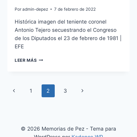
Por
admin-depez
7 de febrero de 2022
Histórica imagen del teniente coronel
Antonio Tejero secuestrando el Congreso
de los Diputados el 23 de febrero de 1981 |
EFE
EL
LEER MÁS
23F.
EL
GOLPE
DE
Navegación
Página
Siguiente
1
2
3
ESTADO
de
anterior
página
página
© 2026 Memorias de Pez - Tema para