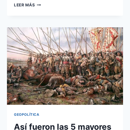
LA
LEER MÁS
RED
DE
CAMPOS
DE
CONCENTRACIÓN
FRANQUISTAS:
HISTORIA,
PROPÓSITO
Y
BRUTALIDAD
GEOPOLÍTICA
Así fueron las 5 mayores