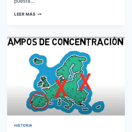
puesta…
DE
LEER MÁS
ORIGEN
HUMILDE
A
MAGNATE
A
NIVEL
GLOBAL:
LA
HISTORIA
DE
AMANCIO
ORTEGA
Y
EL
IMPERIO
INDITEX
HISTORIA